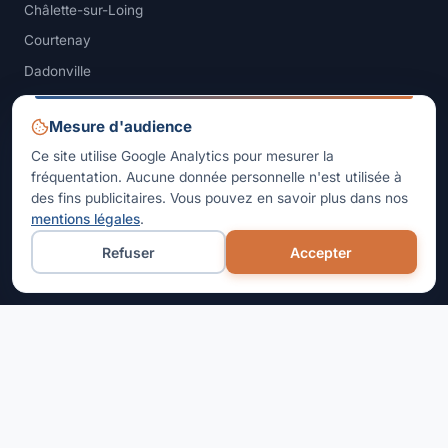
Châlette-sur-Loing
Courtenay
Dadonville
Fontainebleau
Mesure d'audience
Malesherbes
Ce site utilise Google Analytics pour mesurer la
Manchecourt
fréquentation. Aucune donnée personnelle n'est utilisée à
Milly-la-Forêt
des fins publicitaires. Vous pouvez en savoir plus dans nos
mentions légales
.
Montargis
Refuser
Accepter
Montereau-Fault-Yonne
Moret-sur-Loing
Nemours
Pithiviers
Puiseaux
Sermaises