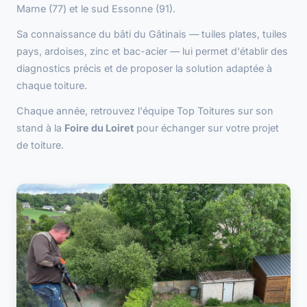
Marne (77) et le sud Essonne (91).
Sa connaissance du bâti du Gâtinais — tuiles plates, tuiles
pays, ardoises, zinc et bac-acier — lui permet d'établir des
diagnostics précis et de proposer la solution adaptée à
chaque toiture.
Chaque année, retrouvez l'équipe Top Toitures sur son
stand à la
Foire du Loiret
pour échanger sur votre projet
de toiture.