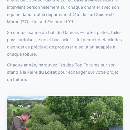
intervient personnellement sur chaque chantier avec son
équipe dans tout le département (45), le sud Seine-et-
Marne (77) et le sud Essonne (91).
Sa connaissance du bâti du Gâtinais — tuiles plates, tuiles
pays, ardoises, zinc et bac-acier — lui permet d'établir des
diagnostics précis et de proposer la solution adaptée à
chaque toiture.
Chaque année, retrouvez l'équipe Top Toitures sur son
stand à la
Foire du Loiret
pour échanger sur votre projet
de toiture.