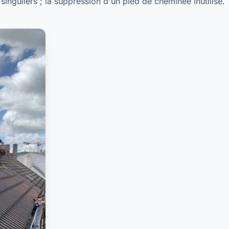
s singuliers ; la suppression d'un pied de cheminée inutilisé.